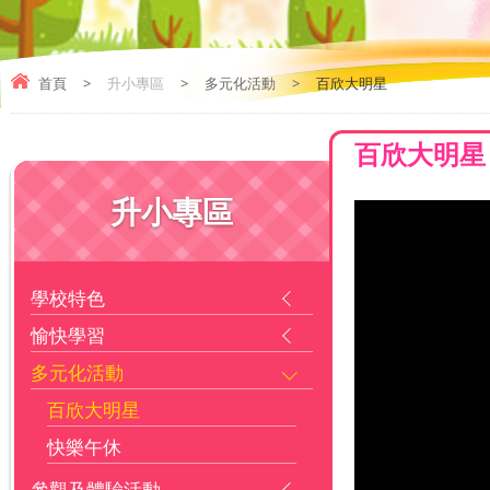
首頁
>
升小專區
>
多元化活動
>
百欣大明星
百欣大明星
升小專區
學校特色
愉快學習
多元化活動
百欣大明星
快樂午休
參觀及體驗活動