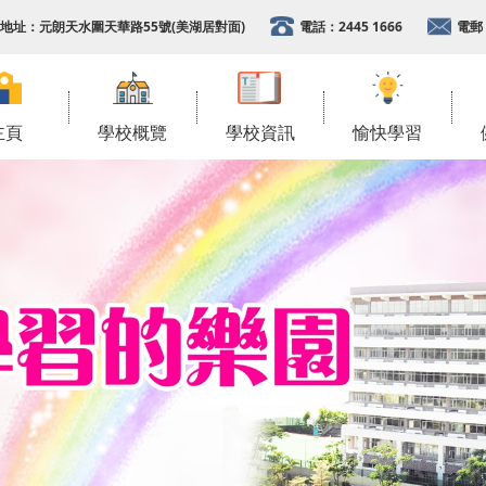
地址：
元朗天水圍天華路55號(美湖居對面)
電話：
2445 1666
電郵
主頁
學校概覽
學校資訊
愉快學習