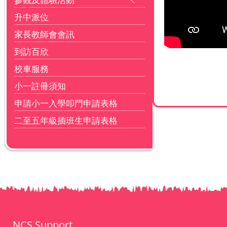
升中派位
家長教師會會訊
到訪百欣
校車服務
小一註冊須知
申請小一入學叩門申請表格
二至五年級插班生申請表格
NCS Support