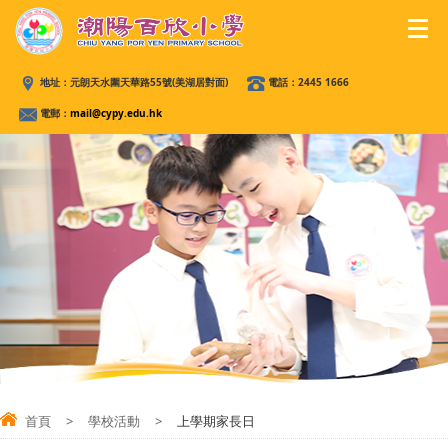
地址：
元朗天水圍天華路55號(美湖居對面)
電話：
2445 1666
電郵：
mail@cypy.edu.hk
首頁
>
學校活動
>
上學期家長日