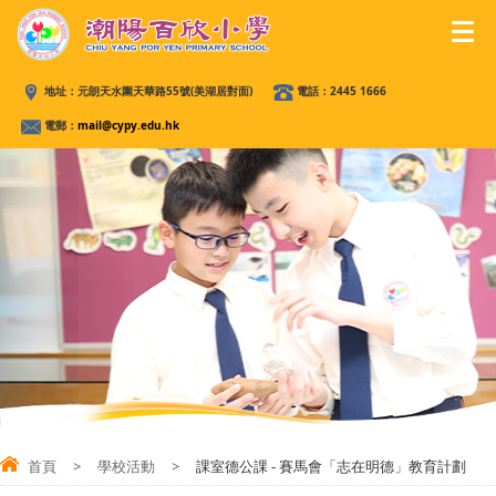
地址：
元朗天水圍天華路55號(美湖居對面)
電話：
2445 1666
電郵：
mail@cypy.edu.hk
首頁
>
學校活動
>
課室德公課 - 賽馬會「志在明德」教育計劃