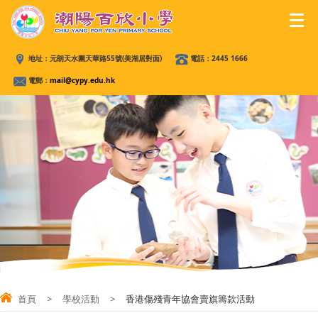
地址：
元朗天水圍天華路55號(美湖居對面)
電話：
2445 1666
電郵：
mail@cypy.edu.hk
首頁
>
學校活動
>
香港傷殘青年協會賣旗籌款活動