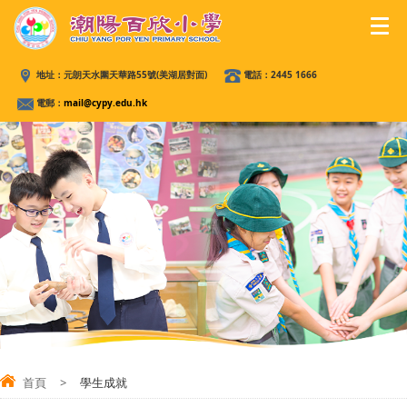
地址：
元朗天水圍天華路55號(美湖居對面)
電話：
2445 1666
電郵：
mail@cypy.edu.hk
首頁
>
學生成就